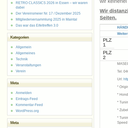
wir keinerlei
RETRO CLASSICS 2026 in Essen – wir waren
dabei
Wir distanz
Der Vereinsmeier Nr. 17 / Dezember 2025
Seiten.
Mitgliederversammlung 2025 in Maintal
Das war das Eifeltreffen 3.0
HÄNDL
Weiter
Kategorien
PLZ
1
Allgemein
PLZ
Allgemeines
2
Technik
MASECO
Veranstaltungen
Verein
Tel. 0
Url:
htt
Meta
* Origi
Anmelden
* Hond
Eintrags-Feed
* Tuni
Kommentar-Feed
* Zube
WordPress.org
* Tuni
Meta
Speed