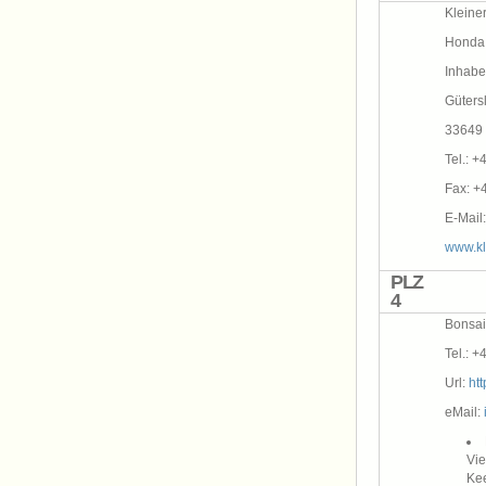
Kleiner
Honda 
Inhabe
Gütersl
33649 
Tel.: +
Fax: +
E-Mail
www.kl
PLZ
4
Bonsai
Tel.: 
Url:
ht
eMail:
Vie
Ke