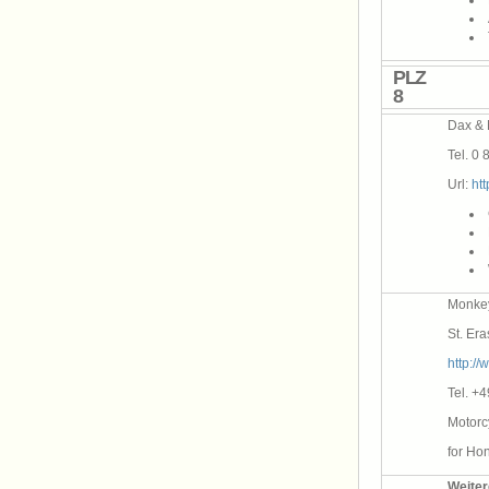
PLZ
8
Dax & 
Tel. 0 
Url:
ht
Monke
St. Er
http:/
Tel. +
Motorc
for Ho
Weiter