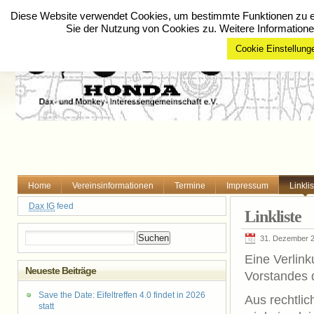
Diese Website verwendet Cookies, um bestimmte Funktionen zu er
Sie der Nutzung von Cookies zu. Weitere Informatione
Cookie Einstellung
Home
Vereinsinformationen
Termine
Impressum
Linklis
Dax IG
feed
Linkliste
Suchen
31. Dezember 
nach:
Eine Verlink
Neueste Beiträge
Vorstandes 
Save the Date: Eifeltreffen 4.0 findet in 2026
Aus rechtli
statt