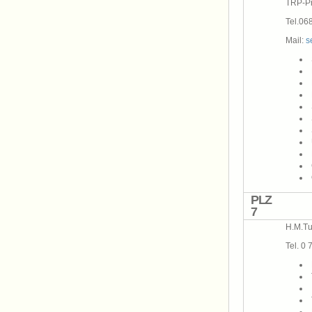
TRP-Pr
Tel.06
Mail:
s
PLZ
7
H.M.Tun
Tel. 0 