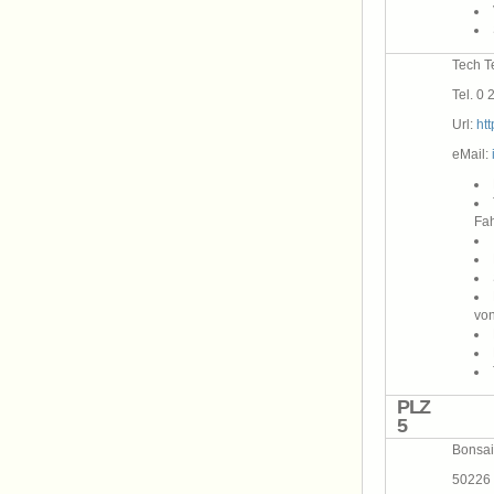
Tech T
Tel. 0 
Url:
ht
eMail:
Fa
von
PLZ
5
Bonsai
50226