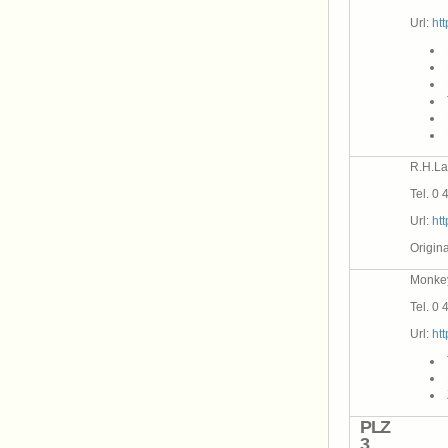
Url:
ht
R.H.La
Tel. 0
Url:
ht
Origin
Monkey
Tel. 0 
Url:
ht
PLZ
3