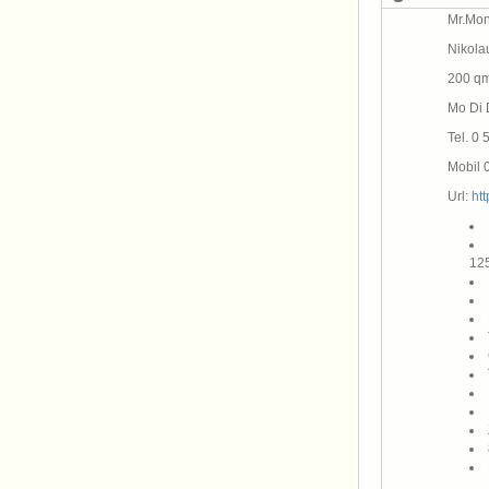
Mr.Mon
Nikola
200 qm
Mo Di 
Tel. 0 
Mobil 
Url:
ht
125