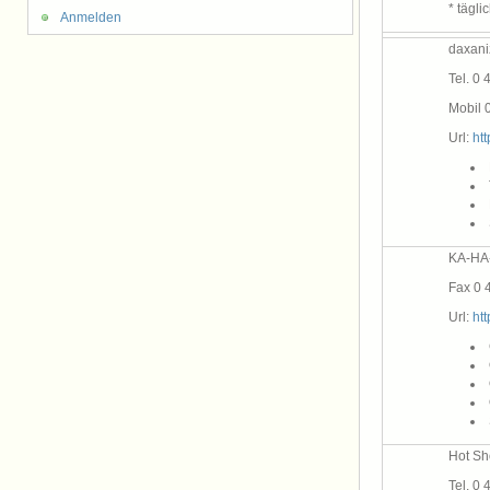
* tägl
Anmelden
daxani
Tel. 0 
Mobil 
Url:
ht
KA-HA
Fax 0 
Url:
ht
Hot Sh
Tel. 0 