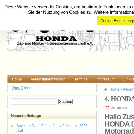
Diese Website verwendet Cookies, um bestimmte Funktionen zu er
Sie der Nutzung von Cookies zu. Weitere Informatione
Cookie Einstellung
Home
Vereinsinformationen
Termine
Impressum
Linklis
Dax IG
feed
Home
>
Allgem
4. HONDA 
Suchen
nach:
24. Juli 2025
Hallo Z
Neueste Beiträge
HONDA D
Save the Date: Eifeltreffen 4.0 findet in 2026
Motorrad
statt