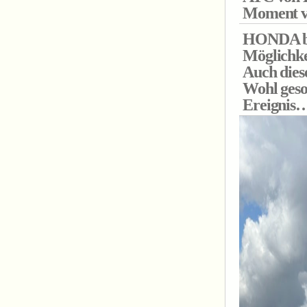
Moment vo
HONDA bot
Möglichkei
Auch diese
Wohl gesor
Ereignis