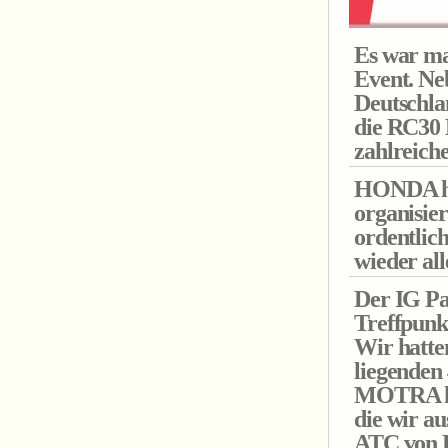
Es war ma
Event. Ne
Deutschla
die RC30 
zahlreiche
HONDA ha
organisie
ordentlic
wieder all
Der IG Pa
Treffpunkt
Wir hatte
liegenden
MOTRA kam
die wir au
ATC von K