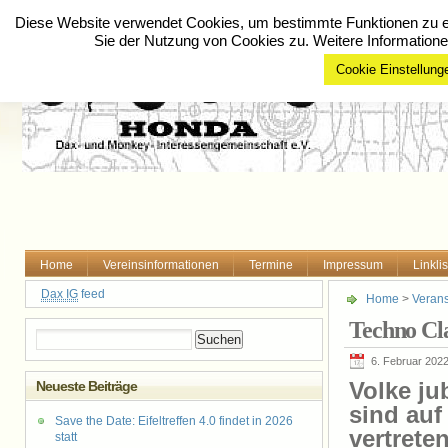
Diese Website verwendet Cookies, um bestimmte Funktionen zu er
Sie der Nutzung von Cookies zu. Weitere Informatione
Cookie Einstellung
Home
Vereinsinformationen
Termine
Impressum
Linklis
Dax IG
feed
Home
>
Verans
Techno Cla
Suchen
nach:
6. Februar 202
Neueste Beiträge
Volke ju
sind auf
Save the Date: Eifeltreffen 4.0 findet in 2026
vertreten
statt